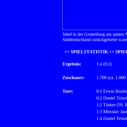
Jubel in der Grotenburg am späten
Süddeutschland zurückgekehrt ware
++ SPIELSTATISTIK ++ SPIE
Ergebnis:
1:4 (0:2)
Zuschauer:
1.700 (ca. 1.000
Tore:
0:1 Erwin Bradas
0:2 Daniel Teixe
1:2 Türker (59. 
1:3 Miroslav Jan
1:4 Daniel Teixe