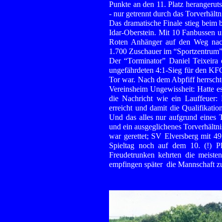
Punkte an den 11. Platz herangerut
- nur getrennt durch das Torverhältn
Das dramatische Finale stieg beim b
Idar-Oberstein. Mit 10 Fanbussen 
Roten Anhänger auf den Weg nach
1.700 Zuschauer im “Sportzentrum”
Der “Torminator” Daniel Teixeira 
ungefährdeten 4:1-Sieg für den KFC
Tor war. Nach dem Abpfiff herrsc
Vereinsheim Ungewissheit: Hatte es 
die Nachricht wie ein Lauffeuer:
erreicht und damit die Qualifikatio
Und das alles nur aufgrund eines 
und ein ausgeglichenes Torverhält
war gerettet; SV Elversberg mit 
Spieltag noch auf dem 10. (!) Pl
Freudetrunken kehrten die meist
empfingen später die Mannschaft zu