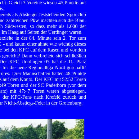
scht. Gleich 3 Vereine wiesen 45 Punkte auf
is.
ereits als Absteiger feststehenden Sportclub
und zahlreichen Pkw machten sich die Blau-
 Südwesten, so dass mehr als 1.000 der
 Im Haag auf Seiten der Uerdinger waren.
erzielte in der 84. Minute sein 2. Tor zum
 - und kaum einer ahnte wie wichtig dieses
hte bei den KFC auf dem Rasen und vor dem
gereicht? Dann verbreitete sich schließlich
 Der KFC Uerdingen 05 hat die 11. Platz
n für die neue Regionalliga Nord geschafft!
Tores. Drei Mannschaften hatten 48 Punkte
nis auf dem Konto. Der KFC mit 52:52 Toren
49:49 Toren und der SC Paderborn (vor dem
atz) mit 47:47 Toren waren abgestiegen.
en der KFC-Fans nach Krefeld zurück und
r Nicht-Abstiegs-Feier in der Grotenburg.